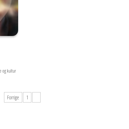
e og kultur
Forrige
1
2