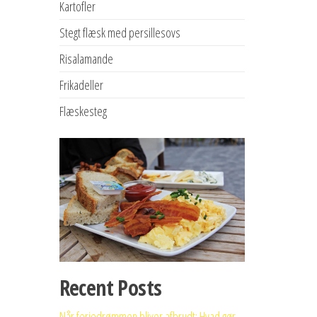
Kartofler
Stegt flæsk med persillesovs
Risalamande
Frikadeller
Flæskesteg
Recent Posts
Når feriedrømmen bliver afbrudt: Hvad gør