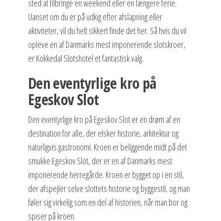
sted at tilbringe en weekend eller en længere ferie.
Uanset om du er på udkig efter afslapning eller
aktiviteter, vil du helt sikkert finde det her. Så hvis du vil
opleve en af Danmarks mest imponerende slotskroer,
er Kokkedal Slotshotel et fantastisk valg.
Den eventyrlige kro på
Egeskov Slot
Den eventyrlige kro på Egeskov Slot er en drøm af en
destination for alle, der elsker historie, arkitektur og
naturligvis gastronomi. Kroen er beliggende midt på det
smukke Egeskov Slot, der er en af Danmarks mest
imponerende herregårde. Kroen er bygget op i en stil,
der afspejler selve slottets historie og byggestil, og man
føler sig virkelig som en del af historien, når man bor og
spiser på kroen.