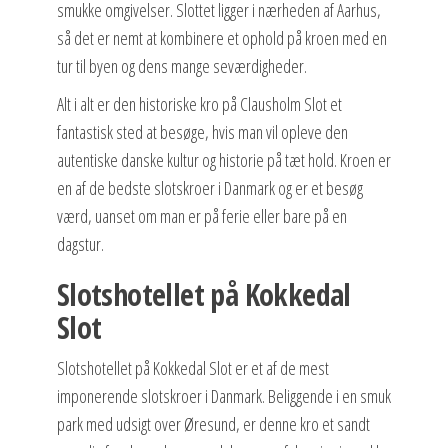
smukke omgivelser. Slottet ligger i nærheden af Aarhus,
så det er nemt at kombinere et ophold på kroen med en
tur til byen og dens mange seværdigheder.
Alt i alt er den historiske kro på Clausholm Slot et
fantastisk sted at besøge, hvis man vil opleve den
autentiske danske kultur og historie på tæt hold. Kroen er
en af de bedste slotskroer i Danmark og er et besøg
værd, uanset om man er på ferie eller bare på en
dagstur.
Slotshotellet på Kokkedal
Slot
Slotshotellet på Kokkedal Slot er et af de mest
imponerende slotskroer i Danmark. Beliggende i en smuk
park med udsigt over Øresund, er denne kro et sandt