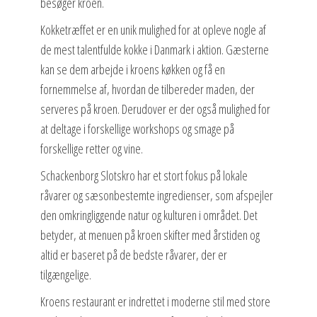
besøger kroen.
Kokketræffet er en unik mulighed for at opleve nogle af
de mest talentfulde kokke i Danmark i aktion. Gæsterne
kan se dem arbejde i kroens køkken og få en
fornemmelse af, hvordan de tilbereder maden, der
serveres på kroen. Derudover er der også mulighed for
at deltage i forskellige workshops og smage på
forskellige retter og vine.
Schackenborg Slotskro har et stort fokus på lokale
råvarer og sæsonbestemte ingredienser, som afspejler
den omkringliggende natur og kulturen i området. Det
betyder, at menuen på kroen skifter med årstiden og
altid er baseret på de bedste råvarer, der er
tilgængelige.
Kroens restaurant er indrettet i moderne stil med store