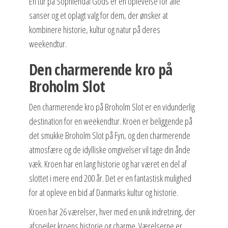
En tur på Sophiendal Gods er en oplevelse for alle
sanser og et oplagt valg for dem, der ønsker at
kombinere historie, kultur og natur på deres
weekendtur.
Den charmerende kro på
Broholm Slot
Den charmerende kro på Broholm Slot er en vidunderlig
destination for en weekendtur. Kroen er beliggende på
det smukke Broholm Slot på Fyn, og den charmerende
atmosfære og de idylliske omgivelser vil tage din ånde
væk. Kroen har en lang historie og har været en del af
slottet i mere end 200 år. Det er en fantastisk mulighed
for at opleve en bid af Danmarks kultur og historie.
Kroen har 26 værelser, hver med en unik indretning, der
afspejler kroens historie og charme. Værelserne er