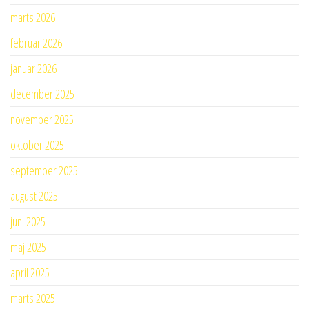
marts 2026
februar 2026
januar 2026
december 2025
november 2025
oktober 2025
september 2025
august 2025
juni 2025
maj 2025
april 2025
marts 2025