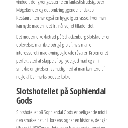
vinduer, der giver gæsterne en fantastisk udsigt over
Møgeltønder og det omkringliggende landskab.
Restauranten har også en hyggelig terrasse, hvor man
kan nyde maden i det fri, når vejret tillader det.
Det moderne kokketræf på Schackenborg Slotskro er en
oplevelse, man ikke bør gå glip af, hvis man er
interesseret i madlavning og lokale råvarer. Kroen er et
perfekt sted at slappe af og nyde god mad og vin i
smukke omgivelser, samtidig med at man kan lære af
nogle af Danmarks bedste kokke.
Slotshotellet på Sophiendal
Gods
Slotshotellet på Sophiendal Gods er beliggende midt i
den smukke natur i Horsens og har en historie, der går