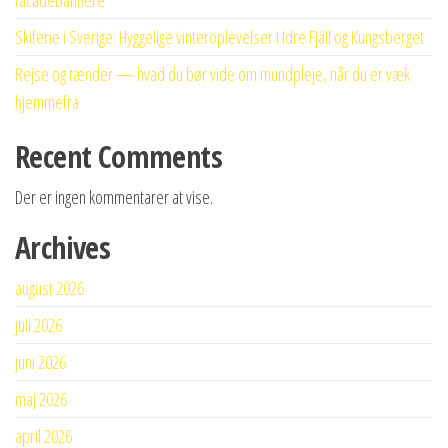
Skiferie i Sverige: Hyggelige vinteroplevelser i Idre Fjäll og Kungsberget
Rejse og tænder — hvad du bør vide om mundpleje, når du er væk
hjemmefra
Recent Comments
Der er ingen kommentarer at vise.
Archives
august 2026
juli 2026
juni 2026
maj 2026
april 2026