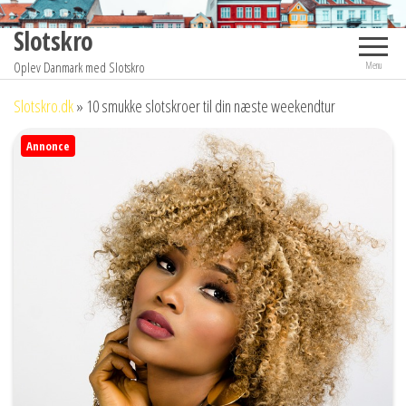
Videre
Slotskro
til
indhold
Oplev Danmark med Slotskro
Menu
Slotskro.dk
»
10 smukke slotskroer til din næste weekendtur
Annonce