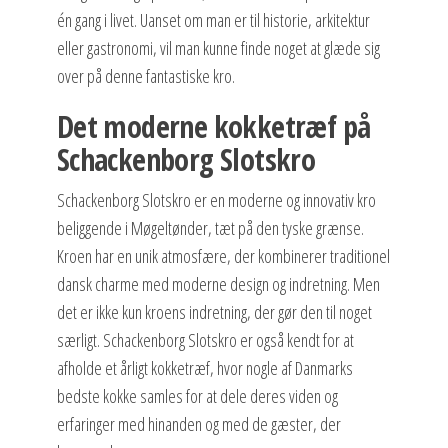
én gang i livet. Uanset om man er til historie, arkitektur
eller gastronomi, vil man kunne finde noget at glæde sig
over på denne fantastiske kro.
Det moderne kokketræf på
Schackenborg Slotskro
Schackenborg Slotskro er en moderne og innovativ kro
beliggende i Møgeltønder, tæt på den tyske grænse.
Kroen har en unik atmosfære, der kombinerer traditionel
dansk charme med moderne design og indretning. Men
det er ikke kun kroens indretning, der gør den til noget
særligt. Schackenborg Slotskro er også kendt for at
afholde et årligt kokketræf, hvor nogle af Danmarks
bedste kokke samles for at dele deres viden og
erfaringer med hinanden og med de gæster, der