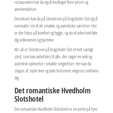
restauranten har da også modtaget flere priser og
anerkendelser.
Derudover kan du på Slotskroen på Dragsholm Slot også
overnatte i en af de smukke og autentiske værelser. Her
er der fokus på komfort og hygge, og du vil uden tvivl føle
dig velkommen og hjemme.
Alt i alt er Slotskroen på Dragsholm Slot et helt særligt
sted, som kan anbefales til alle, der søger en unik og
autentisk oplevelse i smukke omgivelser. Her kan du
slappe af, nyde livet og lade historiens vingesus omfavne
dig.
Det romantiske Hvedholm
Slotshotel
Det romantiske Hvedholm Slotshotel er en perle på Fyns