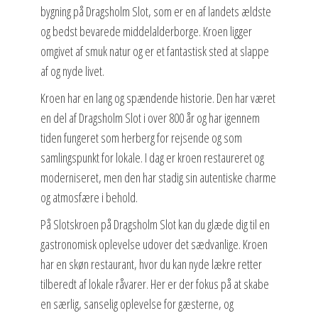
bygning på Dragsholm Slot, som er en af landets ældste
og bedst bevarede middelalderborge. Kroen ligger
omgivet af smuk natur og er et fantastisk sted at slappe
af og nyde livet.
Kroen har en lang og spændende historie. Den har været
en del af Dragsholm Slot i over 800 år og har igennem
tiden fungeret som herberg for rejsende og som
samlingspunkt for lokale. I dag er kroen restaureret og
moderniseret, men den har stadig sin autentiske charme
og atmosfære i behold.
På Slotskroen på Dragsholm Slot kan du glæde dig til en
gastronomisk oplevelse udover det sædvanlige. Kroen
har en skøn restaurant, hvor du kan nyde lækre retter
tilberedt af lokale råvarer. Her er der fokus på at skabe
en særlig, sanselig oplevelse for gæsterne, og