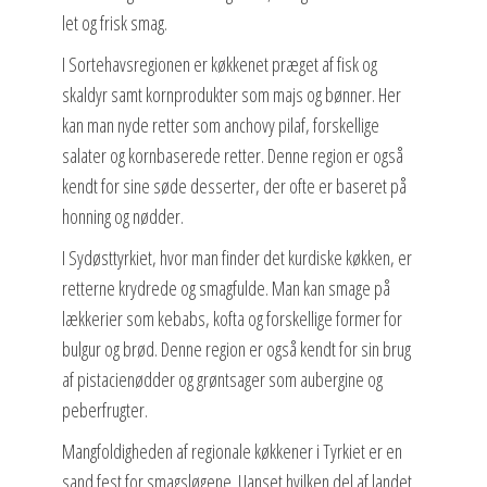
let og frisk smag.
I Sortehavsregionen er køkkenet præget af fisk og
skaldyr samt kornprodukter som majs og bønner. Her
kan man nyde retter som anchovy pilaf, forskellige
salater og kornbaserede retter. Denne region er også
kendt for sine søde desserter, der ofte er baseret på
honning og nødder.
I Sydøsttyrkiet, hvor man finder det kurdiske køkken, er
retterne krydrede og smagfulde. Man kan smage på
lækkerier som kebabs, kofta og forskellige former for
bulgur og brød. Denne region er også kendt for sin brug
af pistacienødder og grøntsager som aubergine og
peberfrugter.
Mangfoldigheden af regionale køkkener i Tyrkiet er en
sand fest for smagsløgene. Uanset hvilken del af landet