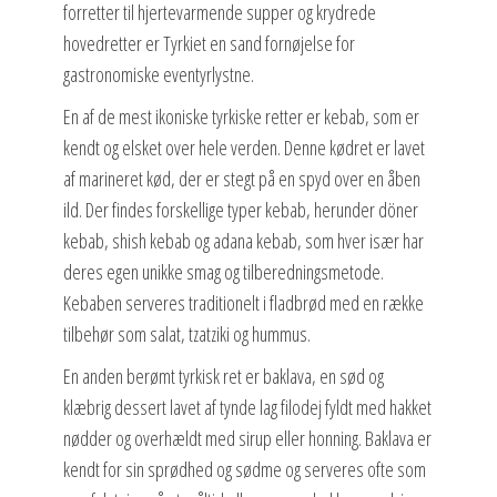
forretter til hjertevarmende supper og krydrede
hovedretter er Tyrkiet en sand fornøjelse for
gastronomiske eventyrlystne.
En af de mest ikoniske tyrkiske retter er kebab, som er
kendt og elsket over hele verden. Denne kødret er lavet
af marineret kød, der er stegt på en spyd over en åben
ild. Der findes forskellige typer kebab, herunder döner
kebab, shish kebab og adana kebab, som hver især har
deres egen unikke smag og tilberedningsmetode.
Kebaben serveres traditionelt i fladbrød med en række
tilbehør som salat, tzatziki og hummus.
En anden berømt tyrkisk ret er baklava, en sød og
klæbrig dessert lavet af tynde lag filodej fyldt med hakket
nødder og overhældt med sirup eller honning. Baklava er
kendt for sin sprødhed og sødme og serveres ofte som