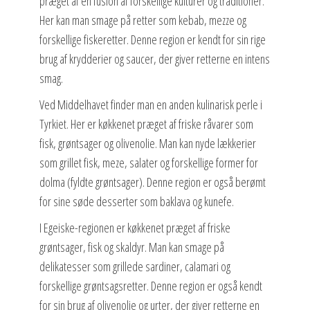
præget af en fusion af forskellige kulturer og traditioner.
Her kan man smage på retter som kebab, mezze og
forskellige fiskeretter. Denne region er kendt for sin rige
brug af krydderier og saucer, der giver retterne en intens
smag.
Ved Middelhavet finder man en anden kulinarisk perle i
Tyrkiet. Her er køkkenet præget af friske råvarer som
fisk, grøntsager og olivenolie. Man kan nyde lækkerier
som grillet fisk, meze, salater og forskellige former for
dolma (fyldte grøntsager). Denne region er også berømt
for sine søde desserter som baklava og kunefe.
I Egeiske-regionen er køkkenet præget af friske
grøntsager, fisk og skaldyr. Man kan smage på
delikatesser som grillede sardiner, calamari og
forskellige grøntsagsretter. Denne region er også kendt
for sin brug af olivenolie og urter, der giver retterne en