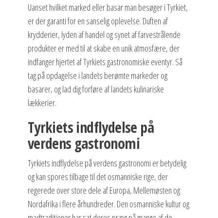
Uanset hvilket marked eller basar man besøger i Tyrkiet,
er der garanti for en sanselig oplevelse. Duften af
krydderier, lyden af handel og synet af farvestrålende
produkter er med til at skabe en unik atmosfære, der
indfanger hjertet af Tyrkiets gastronomiske eventyr. Så
tag på opdagelse i landets berømte markeder og
basarer, og lad dig forføre af landets kulinariske
lækkerier.
Tyrkiets indflydelse på
verdens gastronomi
Tyrkiets indflydelse på verdens gastronomi er betydelig
og kan spores tilbage til det osmanniske rige, der
regerede over store dele af Europa, Mellemøsten og
Nordafrika i flere århundreder. Den osmanniske kultur og
madtraditioner har sat deres præg på mange af de