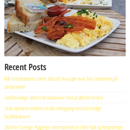
Recent Posts
Når feriedrømmen bliver afbrudt: Hvad gør man, hvis strømmen går
derhjemme?
Familievenlige skiferiedestinationer med praktiske fordele
Skab opmærksomhed om din ombygning med personlige
facadebannere
Skiferie i Sverige: Hyggelige vinteroplevelser i Idre Fjäll og Kungsberget