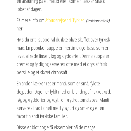
en afslutning på et måltid eller som en lækker snack i
løbet af dagen.
Få mere info om
Afbudsrejser til Tyrkiet
her.
Hvis du er til suppe, vil du ikke blive skuffet over tyrkisk
mad. En populær suppe er mercimek çorbası, som er
lavet af røde linser, løg og krydderier. Denne suppe er
cremet og fyldig og serveres ofte med et drys af frisk
persille og et skvæt citronsaft.
En anden lækker ret er manti, som er små, fyldte
dejpuder. Dejen er fyldt med en blanding af hakket kød,
løg og krydderier og kogt i en krydret tomatsovs. Manti
serveres traditionelt med yoghurt og smør og er en
favorit blandt tyrkiske familier.
Disse er blot nogle få eksempler på de mange