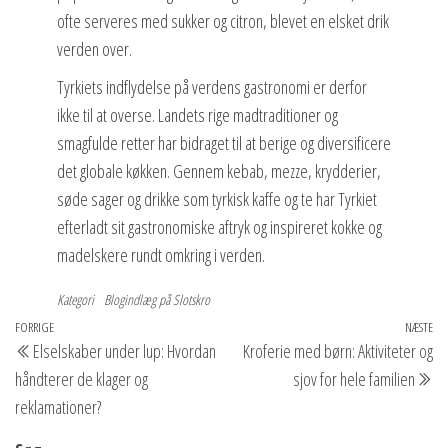
ofte serveres med sukker og citron, blevet en elsket drik
verden over.
Tyrkiets indflydelse på verdens gastronomi er derfor
ikke til at overse. Landets rige madtraditioner og
smagfulde retter har bidraget til at berige og diversificere
det globale køkken. Gennem kebab, mezze, krydderier,
søde sager og drikke som tyrkisk kaffe og te har Tyrkiet
efterladt sit gastronomiske aftryk og inspireret kokke og
madelskere rundt omkring i verden.
Kategori
Blogindlæg på Slotskro
Indlægsnavigation
Forrige
FORRIGE
NÆSTE
Næ
Elselskaber under lup: Hvordan
Kroferie med børn: Aktiviteter og
indlæg
in
håndterer de klager og
sjov for hele familien
reklamationer?