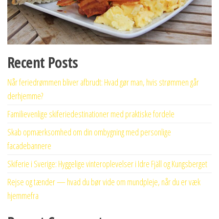
Recent Posts
Når feriedrømmen bliver afbrudt: Hvad gør man, hvis strømmen går
derhjemme?
Familievenlige skiferiedestinationer med praktiske fordele
Skab opmærksomhed om din ombygning med personlige
facadebannere
Skiferie i Sverige: Hyggelige vinteroplevelser i Idre Fjäll og Kungsberget
Rejse og tænder — hvad du bør vide om mundpleje, når du er væk
hjemmefra