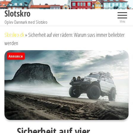
Videre
Slotskro
til
indhold
Oplev Danmark med Slotskro
Menu
Slotskro.dk
»
Sicherheit auf vier rädern: Warum suvs immer beliebter
werden
Annonce
Sicherheit auf vier