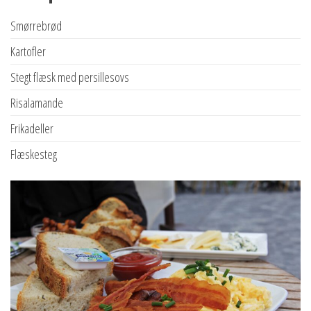
Smørrebrød
Kartofler
Stegt flæsk med persillesovs
Risalamande
Frikadeller
Flæskesteg