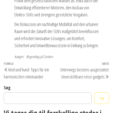
Politik dem gesellschaftlichen Wandel an, etwa durch die
Entwicklung effizienterer Motoren, den Ausbau von
Elektro-SUVs und strengere gesetzliche Vorgaben.
Die Diskussion um nachhaltige Mobilität und den urbanen
Raum wird die Zukunft der SUVs maßgeblich beeinflussen
und erfordert innovative Lösungen, um Komfort,
Sicherheit und Umweltbewusstsein in Einklang zu bringen.
Kategori
Blogindlæg på Slotskro
Indlægsnavigation
Forrige
FORRIGE
NÆSTE
Næ
Kind und hund: Tipps für ein
Unterwegs bestens ausgestattet:
indlæg
in
harmonisches miteinander
Unverzichtbare reise-gadgets
Søg
Søg