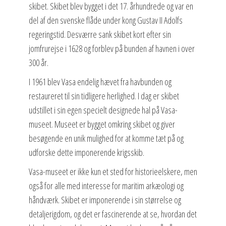
skibet. Skibet blev bygget i det 17. århundrede og var en
del af den svenske flåde under kong Gustav II Adolfs
regeringstid. Desværre sank skibet kort efter sin
jomfrurejse i 1628 og forblev på bunden af havnen i over
300 år.
I 1961 blev Vasa endelig hævet fra havbunden og
restaureret til sin tidligere herlighed. I dag er skibet
udstillet i sin egen specielt designede hal på Vasa-
museet. Museet er bygget omkring skibet og giver
besøgende en unik mulighed for at komme tæt på og
udforske dette imponerende krigsskib.
Vasa-museet er ikke kun et sted for historieelskere, men
også for alle med interesse for maritim arkæologi og
håndværk. Skibet er imponerende i sin størrelse og
detaljerigdom, og det er fascinerende at se, hvordan det