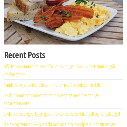
Recent Posts
Når feriedrømmen bliver afbrudt: Hvad gør man, hvis strømmen går
derhjemme?
Familievenlige skiferiedestinationer med praktiske fordele
Skab opmærksomhed om din ombygning med personlige
facadebannere
Skiferie i Sverige: Hyggelige vinteroplevelser i Idre Fjäll og Kungsberget
Rejse og tænder — hvad du bør vide om mundpleje, når du er væk