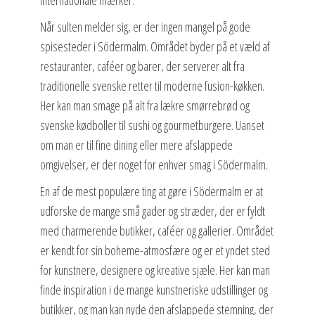
Når sulten melder sig, er der ingen mangel på gode
spisesteder i Södermalm. Området byder på et væld af
restauranter, caféer og barer, der serverer alt fra
traditionelle svenske retter til moderne fusion-køkken.
Her kan man smage på alt fra lækre smørrebrød og
svenske kødboller til sushi og gourmetburgere. Uanset
om man er til fine dining eller mere afslappede
omgivelser, er der noget for enhver smag i Södermalm.
En af de mest populære ting at gøre i Södermalm er at
udforske de mange små gader og stræder, der er fyldt
med charmerende butikker, caféer og gallerier. Området
er kendt for sin boheme-atmosfære og er et yndet sted
for kunstnere, designere og kreative sjæle. Her kan man
finde inspiration i de mange kunstneriske udstillinger og
butikker, og man kan nyde den afslappede stemning, der