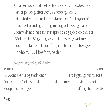
Alt i alt er Södermalm et fantastisk sted at besøge, hvis
man er på udkig efter trendy shopping, lækre
spisesteder og en unik atmosfære. Området byder på
en perfekt blanding af det gamle og det nye, og man vil
uden tvivl finde masser af inspiration og sjove oplevelser
i Södermalm. Så gør dig selv en tjeneste og sæt kurs
mod dette fantastiske område, næste gang du besøger
Stockholm. Du vil ikke fortryde det!
Kategori
Blogindlæg på Slotskro
Indlægsnavigation
Forrige
FORRIGE
NÆSTE
Næ
Svensk kultur og traditioner:
Fra frygtelige værelser til
indlæg
in
Oplev dem på et historisk
skræmmende service: Historier fra
kroophold i Sverige
dårlige hoteller
Søg