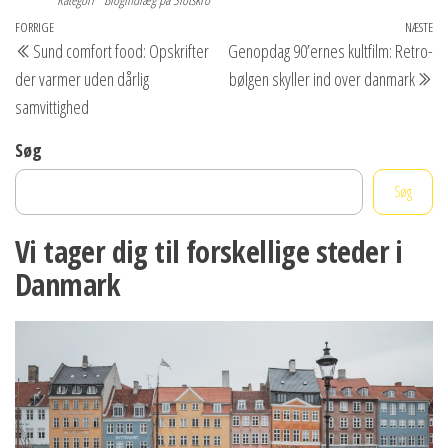
Indlægsnavigation
Forrige
FORRIGE
NÆSTE
Næ
Sund comfort food: Opskrifter
Genopdag 90’ernes kultfilm: Retro-
indlæg
in
der varmer uden dårlig
bølgen skyller ind over danmark
samvittighed
Søg
Søg
Vi tager dig til forskellige steder i
Danmark