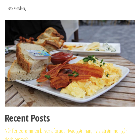
Flæskesteg
Recent Posts
Når feriedrømmen bliver afbrudt: Hvad gør man, hvis strømmen går
derhjemme?