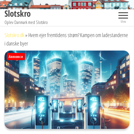
Videre
Slotskro
til
indhold
Oplev Danmark med Slotskro
Menu
Slotskro.dk
»
Hvem ejer fremtidens strøm? Kampen om ladestanderne
i danske byer
Annonce